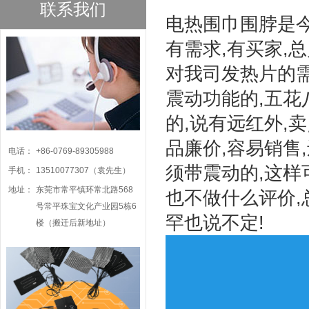
联系我们
电热围巾围脖是今
有需求,有买家,
对我司发热片的需
震动功能的,五花
的,说有远红外,
品廉价,容易销售
电话：
+86-0769-89305988
须带震动的,这样
手机：
13510077307（袁先生）
地址：
东莞市常平镇环常北路568
也不做什么评价,
号常平珠宝文化产业园5栋6
罕也说不定!
楼（搬迁后新地址）