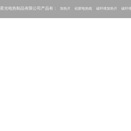
星光电热制品有限公司产品有：
加热片
硅胶电热线
碳纤维加热片
碳纤
加热管路加热丝
电热披毯碳纤维发热片