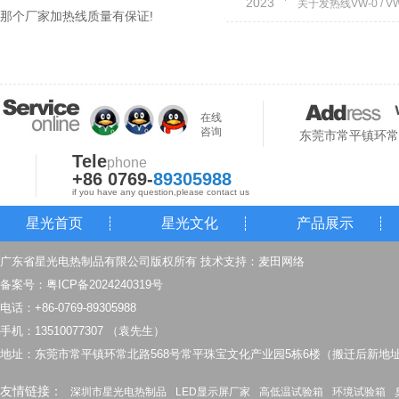
2023
电热毯发热线加工配套方案
那个厂家加热线质量有保证!
在线
咨询
东莞市常平镇环常
Tele
phone
+86 0769-
89305988
if you have any question,please contact us
星光首页
星光文化
产品展示
电热毯NTC感温发热线
广东省星光电热制品有限公司版权所有 技术支持：
麦田网络
备案号：
粤ICP备2024240319号
电话：+86-0769-89305988
手机：13510077307 （袁先生）
地址：东莞市常平镇环常北路568号常平珠宝文化产业园5栋6楼（搬迁后新地
友情链接：
深圳市星光电热制品
LED显示屏厂家
高低温试验箱
环境试验箱