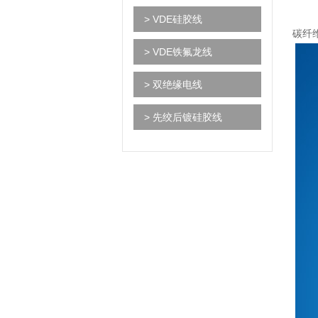
> VDE硅胶线
碳纤
> VDE铁氟龙线
> 双绝缘电线
> 先绞后镀硅胶线