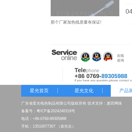
04
那个厂家加热线质量有保证!
在线
咨询
Tele
phone
+86 0769-
89305988
if you have any question,please contact u
星光首页
星光文化
产品
广东省星光电热制品有限公司版权所有 技术支持：
麦田网络
备案号：
粤ICP备2024240319号
电话：+86-0769-89305988
手机：13510077307 （袁先生）