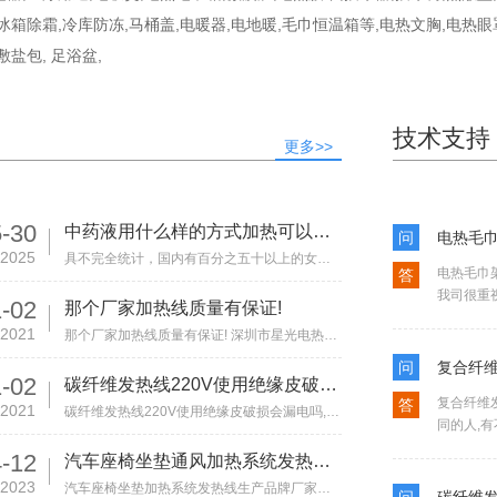
,冰箱除霜,冷库防冻,马桶盖,电暖器,电地暖,毛巾恒温箱等,电热文胸,电热眼
敷盐包, 足浴盆,
技术支持
更多>>
-30
中药液用什么样的方式加热可以完美的保留药效？
问
电热毛巾
2025
具不完全统计，国内有百分之五十以上的女士，都有服用中药调理身体的情况，其主要原因就是中药对身体无副作用，疗效好，综合调理，深入人心，药物太凉直接饮用，除了比较苦之外，还有就是无法完全发挥药效，水煮太繁琐，得有人一直盯着，微波炉温度太高，容易···
电热毛巾架
答
我司很重
-02
那个厂家加热线质量有保证!
点,文章
2021
那个厂家加热线质量有保证! 深圳市星光电热制品有限公司,主营电热制品已及硅胶线,电热制品
问
复合纤
-02
碳纤维发热线220V使用绝缘皮破损会漏电吗?
复合纤维
答
2021
碳纤维发热线220V使用绝缘皮破损会漏电吗,碳纤维发热线,一种电加热线材,内部加热导体采用纯
同的人,
称呼,复
-12
汽车座椅坐垫通风加热系统发热线生产品牌厂家有那些!
市
2023
汽车座椅坐垫加热系统发热线生产品牌厂家有那些! 汽车座椅坐垫是一个新兴的汽车用品行业