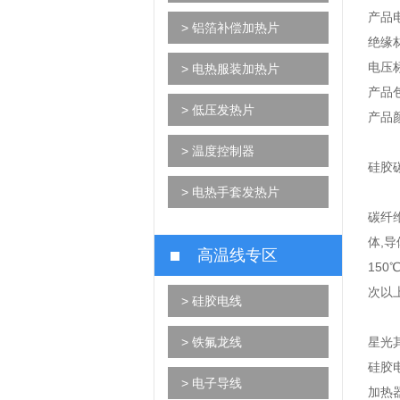
产品电
> 铝箔补偿加热片
绝缘
电压标
> 电热服装加热片
产品包
> 低压发热片
产品颜
> 温度控制器
硅胶
> 电热手套发热片
碳纤
体,
高温线专区
15
次以
> 硅胶电线
> 铁氟龙线
星光
硅胶
> 电子导线
加热