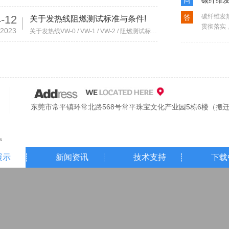
问
碳纤维
碳纤维发
-12
答
关于发热线阻燃测试标准与条件!
贯彻落实
2023
关于发热线VW-0 / VW-1 / VW-2 / 阻燃测试标准与条件! 发热线在生活中,被各行各业所应用,那么在
大家之后
东莞市常平镇环常北路568号常平珠宝文化产业园5栋6楼（搬
s
展示
新闻资讯
技术支持
下载