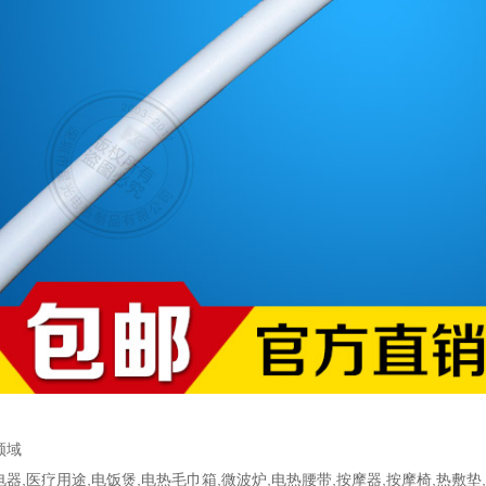
领域
器,医疗用途,电饭煲,电热毛巾箱,微波炉,电热腰带,按摩器,按摩椅,热敷垫