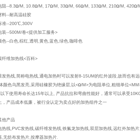
阻--8.3
/M, 10.8
/M, 17
/M, 33
/M, 66
/M, 133
/M, 210
/M, 420
/
Ω
Ω
Ω
Ω
Ω
Ω
Ω
Ω
材料--耐高温硅胶
准--200℃,300V
装--500M/卷<提供加工服务>
色--白色,棕红,透明,黄色,蓝色,绿色,咖啡色
碳纤维加热线<百科>
维发热线,简称电热线,通电加热时可以发射8-15UM的红外波段,故而也
导体颜色乌黑发亮,采用硅橡胶为绝缘层,以<
/M>为电阻单位,粗细单位<MM
Ω
0℃以下使用寿命长达15年以上, 产品抗拉和弯曲性能好，通常可以承受10K
上，产品成本低廉，被行业认定为卖点好的加热组件之一
其他产品
电热线,PVC发热线,碳纤维发热线,铁氟龙加热线,双层加热线,远红外加热片
器,无纺布发热片,按摩器加热片.