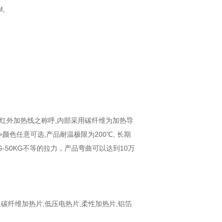
M,
有远红外加热线之称呼,内部采用碳纤维为加热导
>颜色任意可选,产品耐温极限为200℃, 长期
G-50KG不等的拉力，产品弯曲可以达到10万
,碳纤维加热片,低压电热片,柔性加热片,铝箔