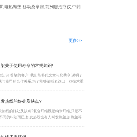
罩,电热鞋垫,移动桑拿房,前列腺治疗仪,中药
更多>>
11-22
电热毯为什么只认可PTC发热线工作原理？
架关于使用寿命的常规知识!
2023
这几年电热毯热度一直很高，尤其是生活水平比较高的发达国家，如，美国，欧洲，日本，韩
知识 尊敬的客户: 我们能将此文章与您共享,说明了
视与贵司的合作关系,为了能够清晰表达出一些技术重
11-02
服装碳纤维加热片一拖三和一拖五的好处在那里
里可能会包含有一些敏感词语,可能会引起个别人的不
2021
服装碳纤维加热片如何在一拖三和一拖五中正确选择,市场的电热服装多采用金属加热片的原理
维发热线的好处及缺点?
11-02
五指电热手套的工作原理!
发热线的好处及缺点?复合纤维既是纳米纤维,只是不
2021
电动车出行采用电热手套保暖已经不是什么希罕事件,在国内非常普遍,一些厂家也是看到了这些
有不同的叫法而已,如发热线也有人叫发热丝,加热丝等
合纤维发热线依然也是如此,这是一种新型的材料,目前
11-02
电热服装发热片的加热温度一般可达多少度?
2021
电热服装发热片的加热温度一般最高是多少度,这个问题比较容易回答,我就是做这个的,根据行