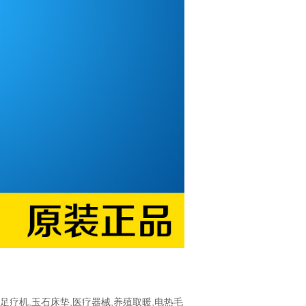
,足疗机,玉石床垫,医疗器械,养殖取暖,电热毛