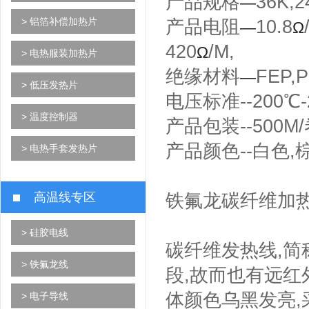
产品规格
36K,2
—
> 铝箔补偿加热片
产品电阻
10.8
—
Ω
420
/M,
Ω
> 电热服装加热片
绝缘材料
FEP,
—
> 低压发热片
电压标准--200℃-2
> 温度控制器
产品包装--500
产品颜色--白色,
> 电热手套发热片
高温线专区
铁氟龙碳纤维加热
> 硅胶电线
碳纤维发热线,简
> 铁氟龙线
段,故而也有远红
体颜色乌黑发亮,
> 电子导线