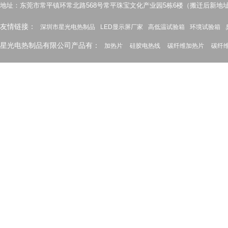
地址：东莞市常平镇环常北路568号常平珠宝文化产业园5栋6楼（搬迁后新地
友情链接：
深圳市星光电热制品
LED显示屏厂家
高低温试验箱
环境试验箱
星光电热制品有限公司产品有：
加热片
硅胶电热线
碳纤维加热片
碳纤