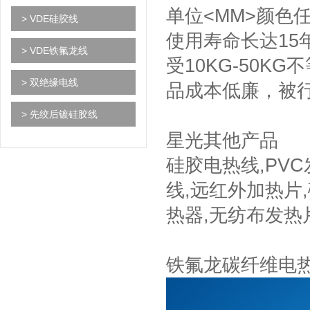
单位<MM>颜色任
> VDE硅胶线
使用寿命长达15
> VDE铁氟龙线
受10KG-50
> 双绝缘电线
品成本低廉，被
> 先绞后镀硅胶线
星光其他产品
硅胶电热线,PV
线,远红外加热片
热器,无纺布发热
铁氟龙碳纤维电热